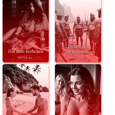
Im Bett der
Das Rote Kerbchen
Schamanin
PETER HU
PETER HU