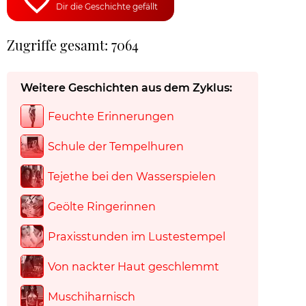
Dir die Geschichte gefällt
Zugriffe gesamt: 7064
Weitere Geschichten aus dem Zyklus:
Feuchte Erinnerungen
Schule der Tempelhuren
Tejethe bei den Wasserspielen
Geölte Ringerinnen
Praxisstunden im Lustestempel
Von nackter Haut geschlemmt
Muschiharnisch