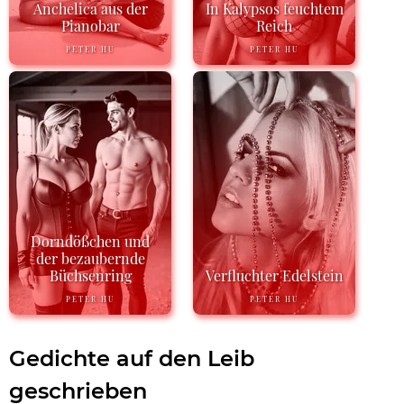
Anchelica aus der
In Kalypsos feuchtem
Pianobar
Reich
PETER HU
PETER HU
Dorndößchen und
der bezaubernde
Büchsenring
Verfluchter Edelstein
PETER HU
PETER HU
Gedichte auf den Leib
geschrieben