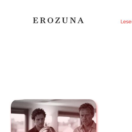
Naviga
Lese
übersp