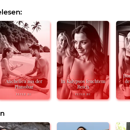
lesen:
Do
Anchelica aus der
In Kalypsos feuchtem
de
Pianobar
Reich
PETER HU
PETER HU
en