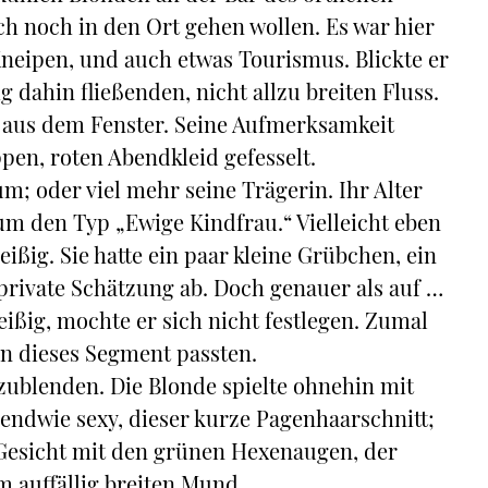
ich noch in den Ort gehen wollen. Es war hier
 Kneipen, und auch etwas Tourismus. Blickte er
g dahin fließenden, nicht allzu breiten Fluss.
 aus dem Fenster. Seine Aufmerksamkeit
pen, roten Abendkleid gefesselt.
m; oder viel mehr seine Trägerin. Ihr Alter
um den Typ „Ewige Kindfrau.“ Vielleicht eben
ißig. Sie hatte ein paar kleine Grübchen, ein
 private Schätzung ab. Doch genauer als auf …
ig, mochte er sich nicht festlegen. Zumal
in dieses Segment passten.
zublenden. Die Blonde spielte ohnehin mit
gendwie sexy, dieser kurze Pagenhaarschnitt;
Gesicht mit den grünen Hexenaugen, der
 auffällig breiten Mund.