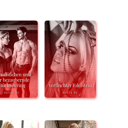
rndößchen und
r bezaubernde
Büchsenring
Verfluchter Edelstein
PETER HU
PETER HU