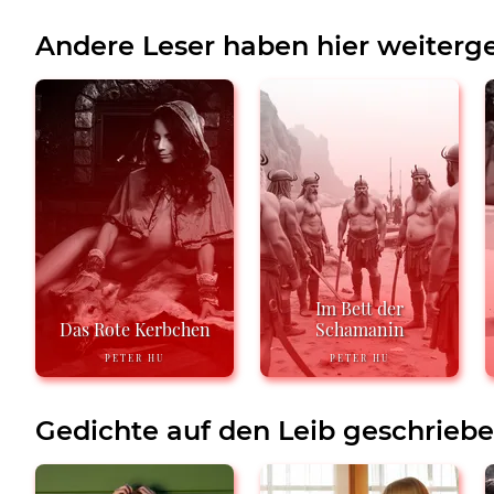
Andere Leser haben hier weiterge
Im Bett der
Das Rote Kerbchen
Schamanin
PETER HU
PETER HU
Gedichte auf den Leib geschrieb