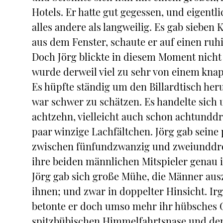
Hotels. Er hatte gut gegessen, und eigentl
alles andere als langweilig. Es gab sieben
aus dem Fenster, schaute er auf einen ruhi
Doch Jörg blickte in diesem Moment nicht
wurde derweil viel zu sehr von einem knap
Es hüpfte ständig um den Billardtisch heru
war schwer zu schätzen. Es handelte sich 
achtzehn, vielleicht auch schon achtunddre
paar winzige Lachfältchen. Jörg gab seine
zwischen fünfundzwanzig und zweiunddreiß
ihre beiden männlichen Mitspieler genau 
Jörg gab sich große Mühe, die Männer aus
ihnen; und zwar in doppelter Hinsicht. Ir
betonte er doch umso mehr ihr hübsches 
spitzbübischen Himmelfahrtsnase und dem