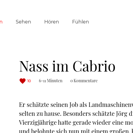
tion
n
Sehen
Hören
Fühlen
ringen
Nass im Cabrio
6-11 Minuten
0 Kommentare
10
Er schätzte seinen Job als Landmaschinen
selten zu hause. Besonders schätzte Jörg
Vierzigjährige hatte gerade wieder eine 
und belohnte sich nun mit einem großen, 