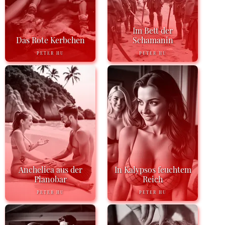
Im Bett der
Das Rote Kerbchen
Schamanin
PETER HU
PETER HU
Anchelica aus der
In Kalypsos feuchtem
Pianobar
Reich
PETER HU
PETER HU