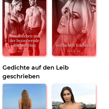
Dorndößchen und
der bezaubernde
Büchsenring
Verfluchter Edelstein
PETER HU
PETER HU
Gedichte auf den Leib
geschrieben