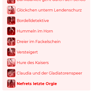
Glöckchen unterm Lendenschurz
Bordelldetektive
Hummeln im Horn
Dreier im Fackelschein
Versteigert
Hure des Kaisers
Claudia und der Gladiatorenspeer
Nefrets letzte Orgie