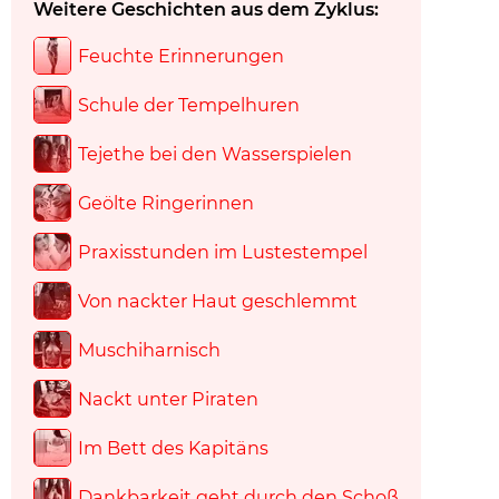
Weitere Geschichten aus dem Zyklus:
Feuchte Erinnerungen
Schule der Tempelhuren
Tejethe bei den Wasserspielen
Geölte Ringerinnen
Praxisstunden im Lustestempel
Von nackter Haut geschlemmt
Muschiharnisch
Nackt unter Piraten
Im Bett des Kapitäns
Dankbarkeit geht durch den Schoß