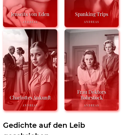
Jenseits von Eden
Spanking Trips
ANDREAS
ANDREAS
Frau Doktors
Charlottes Ankunft
Rohrstock
ANDREAS
ANDREAS
Gedichte auf den Leib