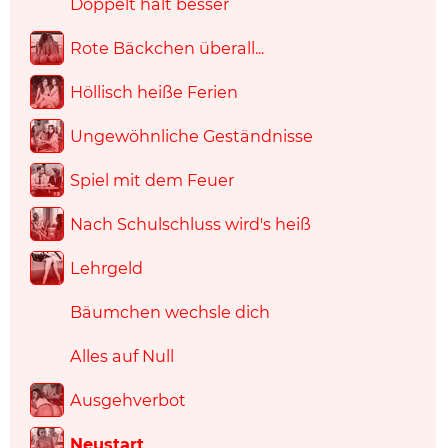
Doppelt hält besser
Rote Bäckchen überall...
Höllisch heiße Ferien
Ungewöhnliche Geständnisse
Spiel mit dem Feuer
Nach Schulschluss wird's heiß
Lehrgeld
Bäumchen wechsle dich
Alles auf Null
Ausgehverbot
Neustart