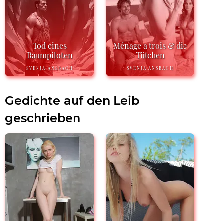
Tod eines
Ménage a trois & die
Raumpiloten
Tütchen
SVENJA ANSBACH
SVENJA ANSBACH
Gedichte auf den Leib
geschrieben