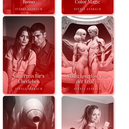
Rosso
Color Magic
SVENJA ANSBACH
SVENJA ANSBACH
Vom Preis für‘s
Völlig losgelöst von
Überleben
der Erde …
SVENJA ANSBACH
SVENJA ANSBACH