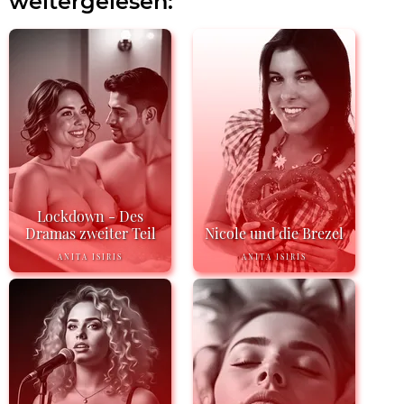
weitergelesen:
Lockdown - Des
Dramas zweiter Teil
Nicole und die Brezel
ANITA ISIRIS
ANITA ISIRIS