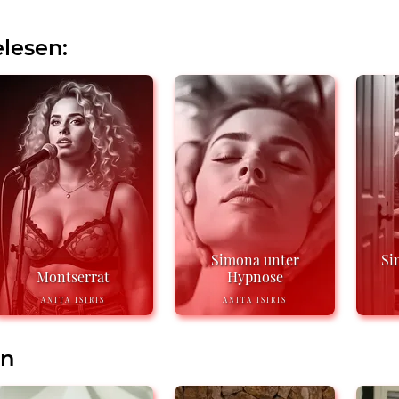
lesen:
Simona unter
Si
Montserrat
Hypnose
ANITA ISIRIS
ANITA ISIRIS
en