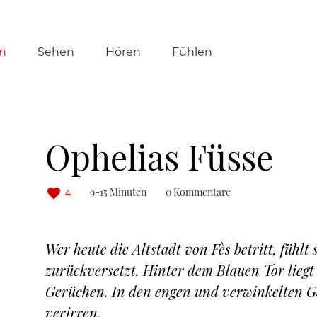
tion
n
Sehen
Hören
Fühlen
ringen
Ophelias Füsse
9-15 Minuten
0 Kommentare
4
Wer heute die Altstadt von Fès betritt, fühlt
zurückversetzt. Hinter dem Blauen Tor liegt
Gerüchen. In den engen und verwinkelten Ga
verirren.