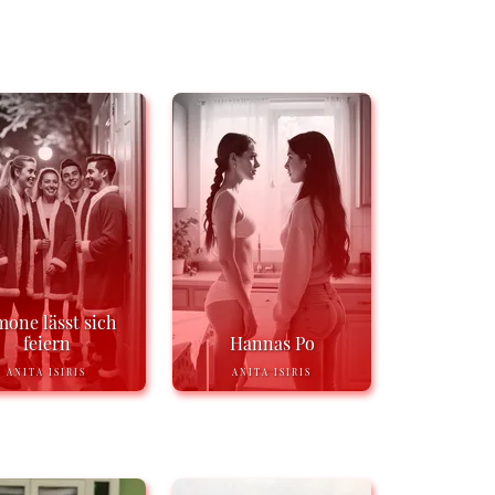
mone lässt sich
feiern
Hannas Po
ANITA ISIRIS
ANITA ISIRIS