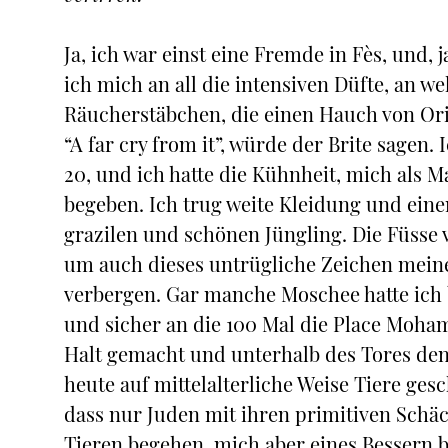
Ja, ich war einst eine Fremde in Fès, und, 
ich mich an all die intensiven Düfte, an w
Räucherstäbchen, die einen Hauch von Orie
“A far cry from it”, würde der Brite sagen. I
20, und ich hatte die Kühnheit, mich als M
begeben. Ich trug weite Kleidung und ein
grazilen und schönen Jüngling. Die Füsse 
um auch dieses untrügliche Zeichen meine
verbergen. Gar manche Moschee hatte ich 
und sicher an die 100 Mal die Place Moha
Halt gemacht und unterhalb des Tores den
heute auf mittelalterliche Weise Tiere gesc
dass nur Juden mit ihren primitiven Schäc
Tieren begehen, mich aber eines Bessern b