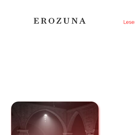
Naviga
Lese
übersp