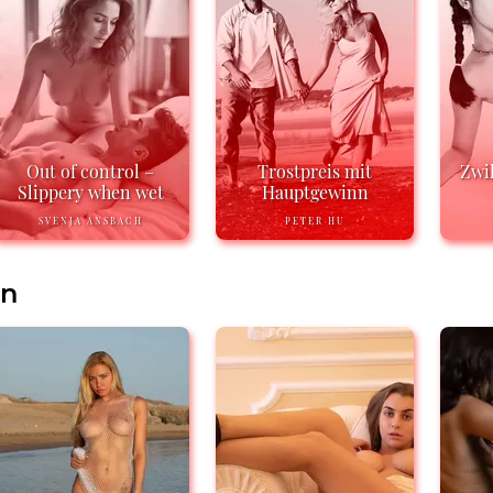
Out of control –
Trostpreis mit
Zwi
Slippery when wet
Hauptgewinn
SVENJA ANSBACH
PETER HU
en