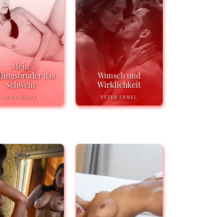
Mein
llingsbruder das
Wunsch und
Schwein
Wirklichkeit
SVEN SOLGE
PETER URMEL