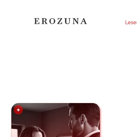
Naviga
Lese
übersp