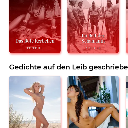
Im Bett der
Das Rote Kerbchen
Schamanin
PETER HU
PETER HU
Gedichte auf den Leib geschrieb