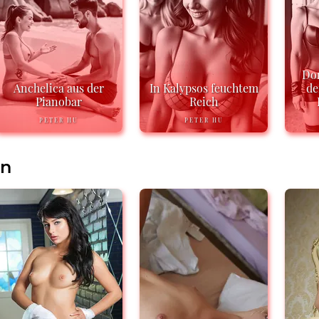
Do
Anchelica aus der
In Kalypsos feuchtem
de
Pianobar
Reich
PETER HU
PETER HU
en