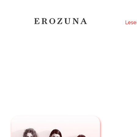
Naviga
Lese
übersp