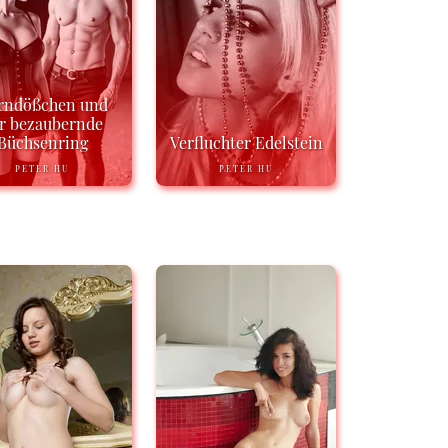
rndößchen und
r bezaubernde
Büchsenring
Verfluchter Edelstein
PETER HU
PETER HU