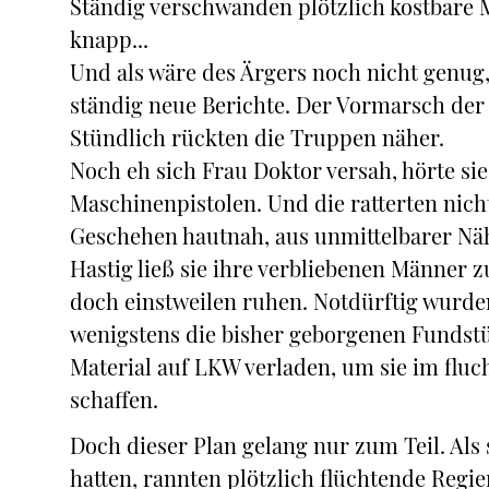
Ständig verschwanden plötzlich kostbare M
knapp...
Und als wäre des Ärgers noch nicht genu
ständig neue Berichte. Der Vormarsch der
Stündlich rückten die Truppen näher.
Noch eh sich Frau Doktor versah, hörte si
Maschinenpistolen. Und die ratterten nic
Geschehen hautnah, aus unmittelbarer Näh
Hastig ließ sie ihre verbliebenen Männe
doch einstweilen ruhen. Notdürftig wurde
wenigstens die bisher geborgenen Fundstück
Material auf LKW verladen, um sie im flu
schaffen.
Doch dieser Plan gelang nur zum Teil. Als
hatten, rannten plötzlich flüchtende Regi