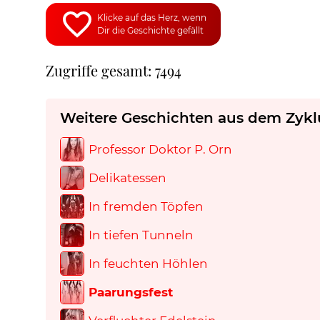
Klicke auf das Herz, wenn
Dir die Geschichte gefällt
Zugriffe gesamt: 7494
Weitere Geschichten aus dem Zykl
Professor Doktor P. Orn
Delikatessen
In fremden Töpfen
In tiefen Tunneln
In feuchten Höhlen
Paarungsfest