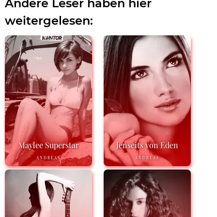
Andere Leser haben hier
weitergelesen:
Maylee Superstar
Jenseits von Eden
ANDREAS
ANDREAS