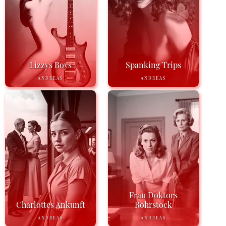
Lizzys Boys
Spanking Trips
ANDREAS
ANDREAS
Frau Doktors
Charlottes Ankunft
Rohrstock
ANDREAS
ANDREAS