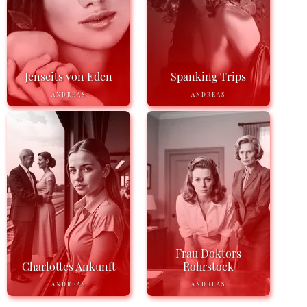
Jenseits von Eden
Spanking Trips
ANDREAS
ANDREAS
Frau Doktors
Charlottes Ankunft
Rohrstock
ANDREAS
ANDREAS