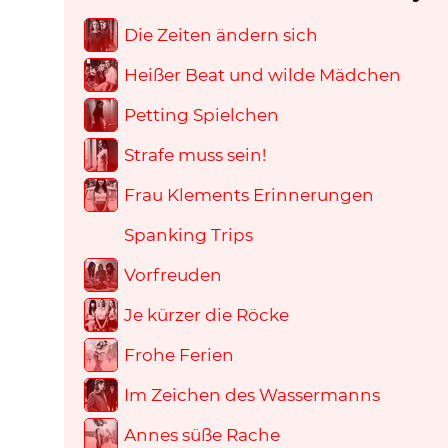
Die Zeiten ändern sich
Heißer Beat und wilde Mädchen
Petting Spielchen
Strafe muss sein!
Frau Klements Erinnerungen
Spanking Trips
Vorfreuden
Je kürzer die Röcke
Frohe Ferien
Im Zeichen des Wassermanns
Annes süße Rache