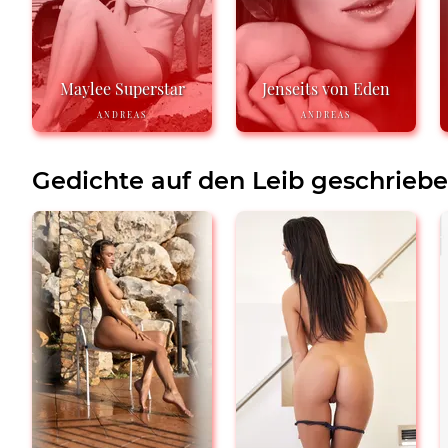
Maylee Superstar
Jenseits von Eden
ANDREAS
ANDREAS
Gedichte auf den Leib geschrieb