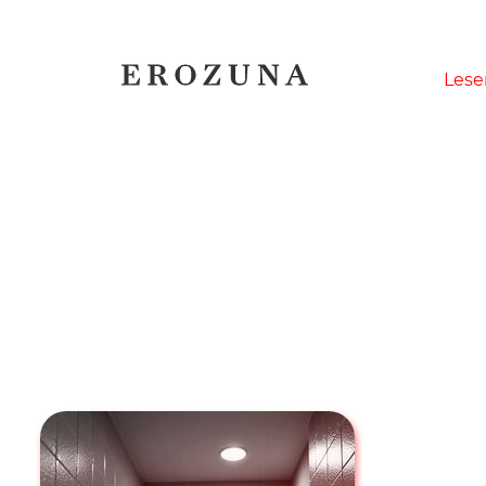
Naviga
Lese
übersp