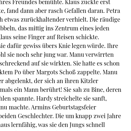
hres Freundes bemühte. Klaus zuckte erst
te, fand dann aber rasch Gefallen daran. Petra
h etwas zurückhaltender verhielt. Die räudige
beln, das mittig ins Zentrum eines jeden
laus seine Finger auf Reisen schickte.
sie dafür gewiss übers Knie legen würde. Ihre
hl sie noch sehr jung war. Manu verwirrten
chreckend auf sie wirkten. Sie hatte es schon
cktem Po über Margots Schoß zappelte. Manu
 abgelenkt, der sich an ihren Kitzler
emals ein Mann berührt! Sie sah zu Bine, deren
len spannte. Hardy streichelte sie sanft,
Manu machte. Armins Geburtstagsfeier
beiden Geschlechter. Die um knapp zwei Jahre
us lernfähig, was sie den Jungs schnell