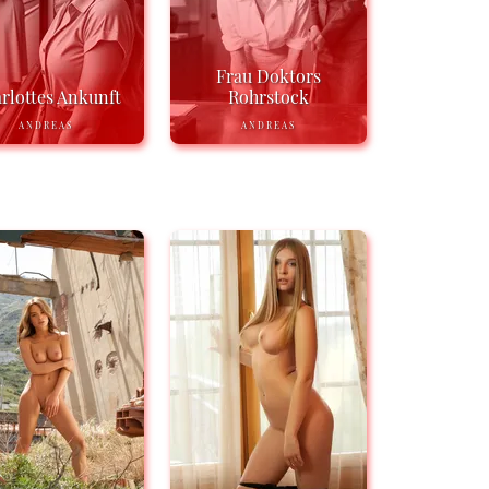
Frau Doktors
rlottes Ankunft
Rohrstock
ANDREAS
ANDREAS