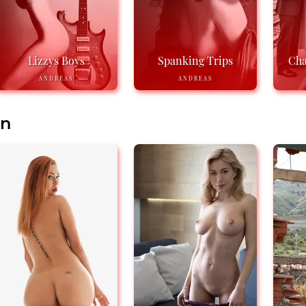
Lizzys Boys
Spanking Trips
Cha
ANDREAS
ANDREAS
en