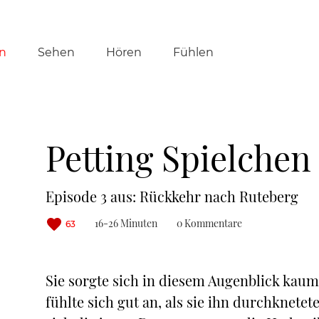
tion
n
Sehen
Hören
Fühlen
ringen
Petting Spielchen
Episode 3 aus: Rückkehr nach Ruteberg
16-26 Minuten
0 Kommentare
63
Sie sorgte sich in diesem Augenblick kau
fühlte sich gut an, als sie ihn durchknete