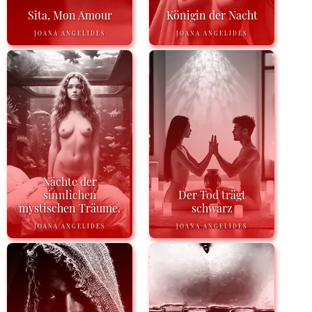
Sita, Mon Amour
Königin der Nacht
JOANA ANGELIDES
JOANA ANGELIDES
Nächte der
sinnlichen
Der Tod trägt
mystischen Träume.
schwarz
JOANA ANGELIDES
JOANA ANGELIDES