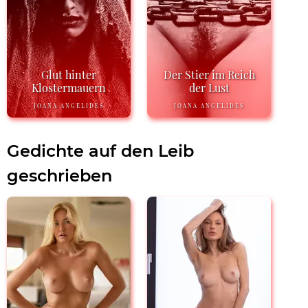
Glut hinter
Der Stier im Reich
Klostermauern
der Lust
JOANA ANGELIDES
JOANA ANGELIDES
Gedichte auf den Leib
geschrieben