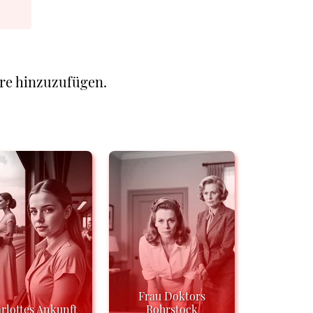
re hinzuzufügen.
Frau Doktors
rlottes Ankunft
Rohrstock