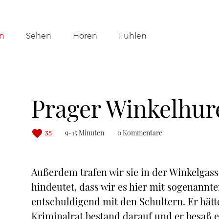
tion
n
Sehen
Hören
Fühlen
ringen
Prager Winkelhur
9-15 Minuten
0 Kommentare
35
Außerdem trafen wir sie in der Winkelgass
hindeutet, dass wir es hier mit sogenannte
entschuldigend mit den Schultern. Er hät
Kriminalrat bestand darauf und er besaß e