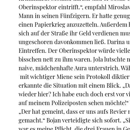
Oberinspektor eintrifft.“, empfahl Mirosl
Mann in seinen Fünfzigern. Er hatte genug 
einen Papierkrieg anzuzetteln. Außerdem h
sich auf der Straße ihr Geld verdienen mu
ungeschoren davonkommen ließ. Darina un
Eintreffen. Der Oberinspektor würde viell
bisschen nett zu ihm waren. Jola lutschte
naive, mädchenhafte Aura unterstrich. W
mit wichtiger Miene sein Protokoll diktier
erkannte die Situation mit einem Blick. „
wieder hier? Ich habe euch doch erst vor 
auf meinem Polizeiposten sehen möchte!“ V
„Der hat gemeint, dass er uns aufs Revier
gemacht.“ Bojan verteidigte sich sofort. „
war es meine Pflicht, die drei Frauen in