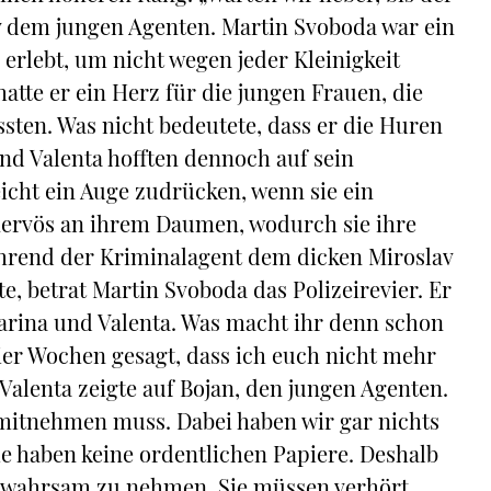
av dem jungen Agenten. Martin Svoboda war ein
erlebt, um nicht wegen jeder Kleinigkeit
atte er ein Herz für die jungen Frauen, die
ssten. Was nicht bedeutete, dass er die Huren
d Valenta hofften dennoch auf sein
eicht ein Auge zudrücken, wenn sie ein
 nervös an ihrem Daumen, wodurch sie ihre
ährend der Kriminalagent dem dicken Miroslav
te, betrat Martin Svoboda das Polizeirevier. Er
Darina und Valenta. Was macht ihr denn schon
vier Wochen gesagt, dass ich euch nicht mehr
alenta zeigte auf Bojan, den jungen Agenten.
 mitnehmen muss. Dabei haben wir gar nichts
Sie haben keine ordentlichen Papiere. Deshalb
 Gewahrsam zu nehmen. Sie müssen verhört