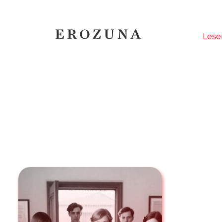
Naviga
Lese
übersp