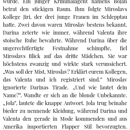
wurde. Ein junger Kriminalagent namens Bojan
betrat den stickigen Raum. Ihm folgte Miroslavs
Kollege Jiri, der drei junge Frauen im Schlepptau
hatte. Zwei davon waren Miroslav bestens bekannt.
Darina zeterte wie immer, während Valenta ihre
stoische Ruhe bewahrte. Während Darina über die
ungerechtfertigte Festnahme schimpfte, fiel
Miroslavs Blick auf das dritte Mädchen. Sie war
höchstens zwanzig und wirkte stark verunsichert.
„Was soll der Mist, Miroslav? Erklärt eurem Kollegen,
das Valenta und ich registriert sind.“ Miroslav
ignorierte Darinas Tirade. „Und wie lautet dein
Name?“. Wandte er sich an die blonde Unbekannte.
„Jola“, lautete die knappe Antwort. Jola trug beinahe
bieder zu nennende Kleidung, während Darina und
Valenta den gerade in Mode kommenden und aus
Amerika importierten Flapper Stil bevorzugten.