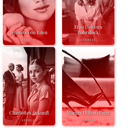
Frau Doktors
Jenseits von Eden
Rohrstock
ANDREAS
ANDREAS
Charlottes Ankunft
Mamas Hilfestellung
ANDREAS
ANDREAS