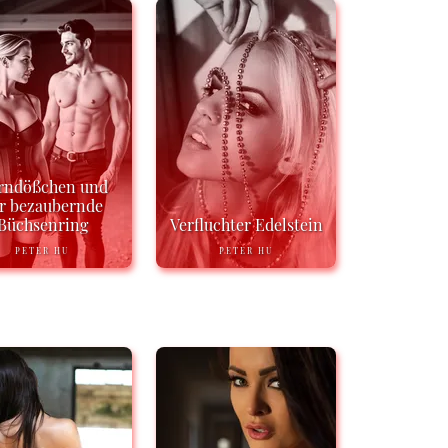
rndößchen und
r bezaubernde
Büchsenring
Verfluchter Edelstein
PETER HU
PETER HU