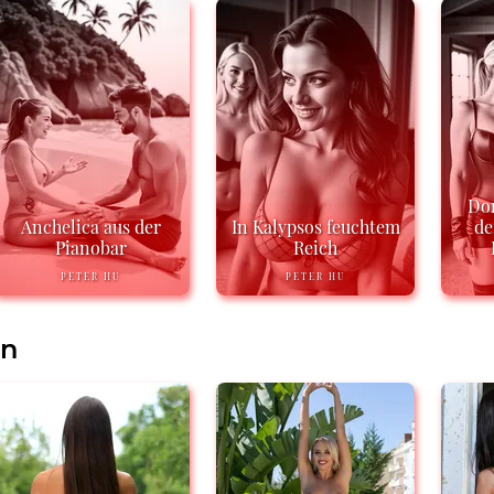
Do
Anchelica aus der
In Kalypsos feuchtem
de
Pianobar
Reich
PETER HU
PETER HU
en