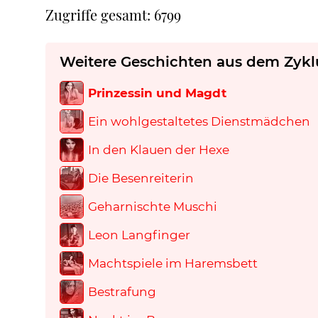
Zugriffe gesamt: 6799
Weitere Geschichten aus dem Zykl
Prinzessin und Magdt
Ein wohlgestaltetes Dienstmädchen
In den Klauen der Hexe
Die Besenreiterin
Geharnischte Muschi
Leon Langfinger
Machtspiele im Haremsbett
Bestrafung