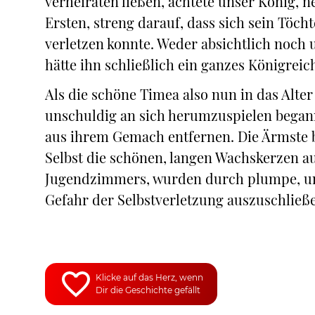
verheiraten ließen, achtete unser König, 
Ersten, streng darauf, dass sich sein Töcht
verletzen konnte. Weder absichtlich noch
hätte ihn schließlich ein ganzes Königreic
Als die schöne Timea also nun in das Alt
unschuldig an sich herumzuspielen beganne
aus ihrem Gemach entfernen. Die Ärmste 
Selbst die schönen, langen Wachskerzen a
Jugendzimmers, wurden durch plumpe, unh
Gefahr der Selbstverletzung auszuschließ
Klicke auf das Herz, wenn
Dir die Geschichte gefällt