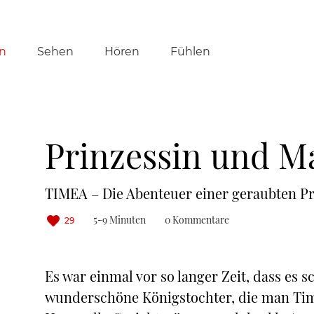
tion
n
Sehen
Hören
Fühlen
ringen
Prinzessin und M
TIMEA – Die Abenteuer einer geraubten Prin
5-9 Minuten
0 Kommentare
29
Es war einmal vor so langer Zeit, dass es
wunderschöne Königstochter, die man Timea