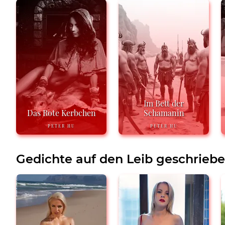
Im Bett der
Das Rote Kerbchen
Schamanin
PETER HU
PETER HU
Gedichte auf den Leib geschrieb