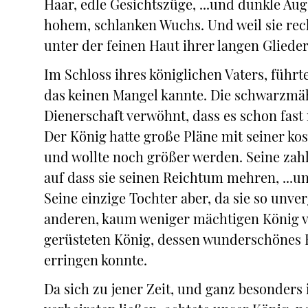
Haar, edle Gesichtszüge, ...und dunkle Auge
hohem, schlanken Wuchs. Und weil sie rec
unter der feinen Haut ihrer langen Glieder
Im Schloss ihres königlichen Vaters, führt
das keinen Mangel kannte. Die schwarzmä
Dienerschaft verwöhnt, dass es schon fast 
Der König hatte große Pläne mit seiner ko
und wollte noch größer werden. Seine zahl
auf dass sie seinen Reichtum mehren, ...u
Seine einzige Tochter aber, da sie so unver
anderen, kaum weniger mächtigen König v
gerüsteten König, dessen wunderschönes R
erringen konnte.
Da sich zu jener Zeit, und ganz besonders 