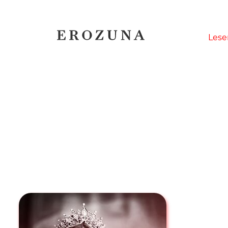
Naviga
Lese
übersp