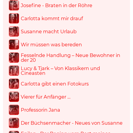
Josefine - Braten in der Röhre
Carlotta kommt mir drauf
Susanne macht Urlaub
Wir müssen was bereden
Fesselnde Handlung – Neue Bewohner in
der 20
Lucy & Tjark – Von Klassikern und
Cineasten
Carlotta gibt einen Fotokurs
Vierer für Anfänger …
Professorin Jana
Der Büchsenmacher - Neues von Susanne