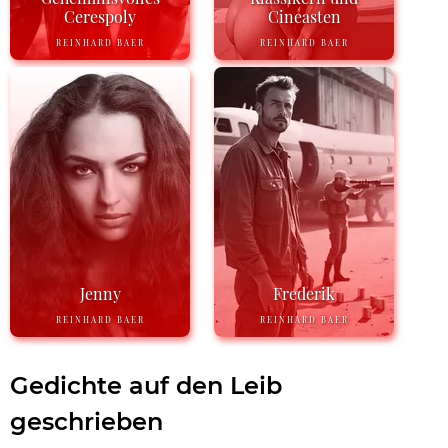
Cerespoly
Cineasten
REINHARD BAER
REINHARD BAER
Jenny
Frederik
REINHARD BAER
REINHARD BAER
Gedichte auf den Leib
geschrieben