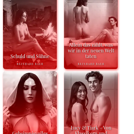
Allein das zählt, was
wir in der neuen Welt
Schuld und Sühne
taten
REINHARD BAER
REINHARD BAER
Lucy & Tjark – Von
Geheimnisvolles
Klassikern und