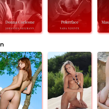
Donna Corleone
Pokerface
Mass
JOHANNES SEILMANN
NADA NJIENTE
en