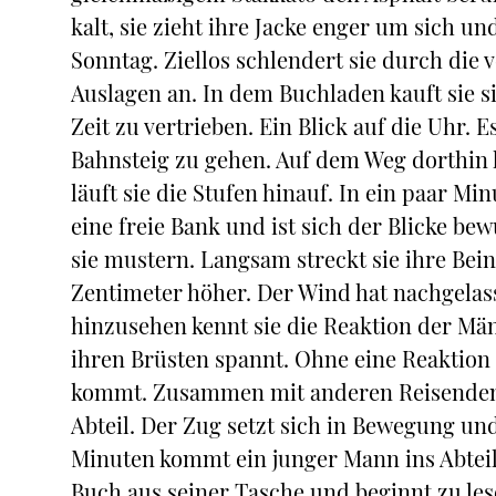
kalt, sie zieht ihre Jacke enger um sich und
Sonntag. Ziellos schlendert sie durch die
Auslagen an. In dem Buchladen kauft sie si
Zeit zu vertrieben. Ein Blick auf die Uhr. 
Bahnsteig zu gehen. Auf dem Weg dorthin k
läuft sie die Stufen hinauf. In ein paar Min
eine freie Bank und ist sich der Blicke be
sie mustern. Langsam streckt sie ihre Bein
Zentimeter höher. Der Wind hat nachgelass
hinzusehen kennt sie die Reaktion der Männ
ihren Brüsten spannt. Ohne eine Reaktion d
kommt. Zusammen mit anderen Reisenden ste
Abteil. Der Zug setzt sich in Bewegung un
Minuten kommt ein junger Mann ins Abteil 
Buch aus seiner Tasche und beginnt zu lese