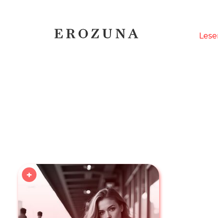
Naviga
Lese
übersp