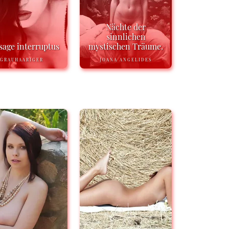
Nächte der
sinnlichen
age interruptus
mystischen Träume.
GRAUHAARIGER
JOANA ANGELIDES