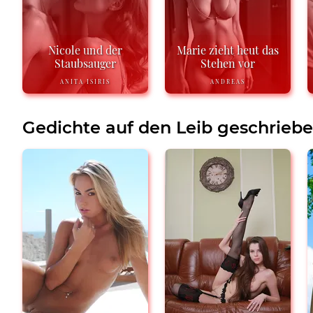
Nicole und der
Marie zieht heut das
Staubsauger
Stehen vor
ANITA ISIRIS
ANDREAS
Gedichte auf den Leib geschrieb