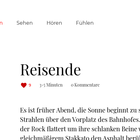
tion
n
Sehen
Hören
Fühlen
ringen
Reisende
3-5 Minuten
0 Kommentare
9
Es ist früher Abend, die Sonne beginnt zu
Strahlen über den Vorplatz des Bahnhofes. 
der Rock flattert um ihre schlanken Beine 
gleichmäßigem Stakkato den Asphalt berüh