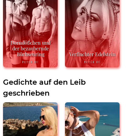
Dorndößchen und
der bezaubernde
Büchsenring
Verfluchter Edelstein
PETER HU
PETER HU
Gedichte auf den Leib
geschrieben