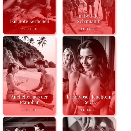
Im Bett der
Das Rote Kerbchen
Schamanin
PETER HU
PETER HU
Anchelica aus der
In Kalypsos feuchtem
Pianobar
Reich
PETER HU
PETER HU