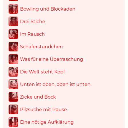
Bowling und Blockaden
Drei Stiche
Im Rausch
Schäferstündchen
Was für eine Überraschung
Die Welt steht Kopf
Unten ist oben, oben ist unten.
Zicke und Bock
Pilzsuche mit Pause
Eine nötige Aufklärung