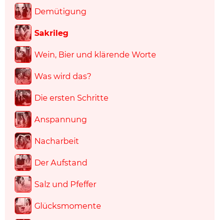
Demütigung
Sakrileg
Wein, Bier und klärende Worte
Was wird das?
Die ersten Schritte
Anspannung
Nacharbeit
Der Aufstand
Salz und Pfeffer
Glücksmomente