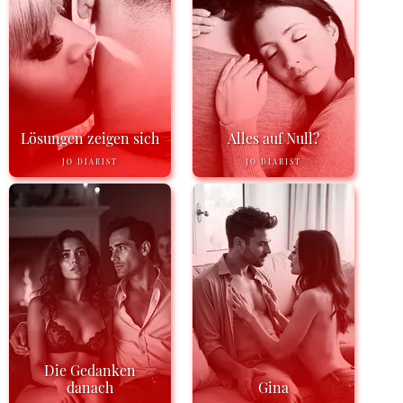
Lösungen zeigen sich
Alles auf Null?
JO DIARIST
JO DIARIST
Die Gedanken
danach
Gina