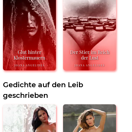
Glut hinter
Der Stier im Reich
Klostermauern
der Lust
JOANA ANGELIDES
JOANA ANGELIDES
Gedichte auf den Leib
geschrieben