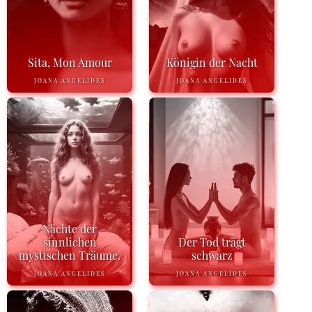
Sita, Mon Amour
Königin der Nacht
JOANA ANGELIDES
JOANA ANGELIDES
Nächte der
sinnlichen
Der Tod trägt
mystischen Träume.
schwarz
JOANA ANGELIDES
JOANA ANGELIDES