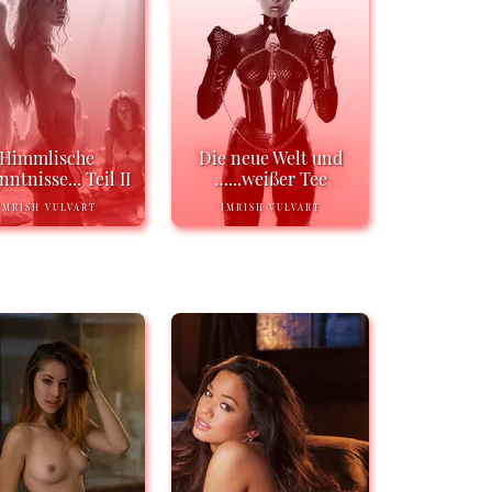
Himmlische
Die neue Welt und
ntnisse... Teil II
…...weißer Tee
IMRISH VULVART
IMRISH VULVART