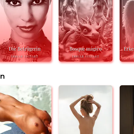
Die Betrügerin
Bosque mágico
Erken
IMRISH VULVART
IMRISH VULVART
en