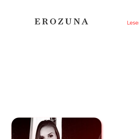
Naviga
Lese
übersp