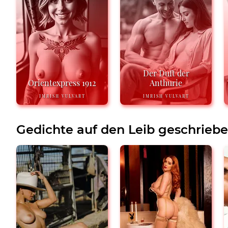
Der Duft der
Orientexpress 1912
Anthurie
IMRISH VULVART
IMRISH VULVART
Gedichte auf den Leib geschrieb