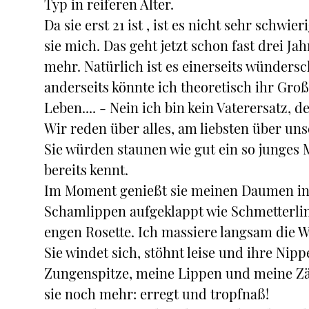
Typ in reiferen Alter.
Da sie erst 21 ist , ist es nicht sehr schwi
sie mich. Das geht jetzt schon fast drei 
mehr. Natürlich ist es einerseits wündersc
anderseits könnte ich theoretisch ihr Großv
Leben.... - Nein ich bin kein Vaterersatz, 
Wir reden über alles, am liebsten über un
Sie würden staunen wie gut ein so junge
bereits kennt.
Im Moment genießt sie meinen Daumen in i
Schamlippen aufgeklappt wie Schmetterlin
engen Rosette. Ich massiere langsam die 
Sie windet sich, stöhnt leise und ihre Ni
Zungenspitze, meine Lippen und meine Zä
sie noch mehr: erregt und tropfnaß!