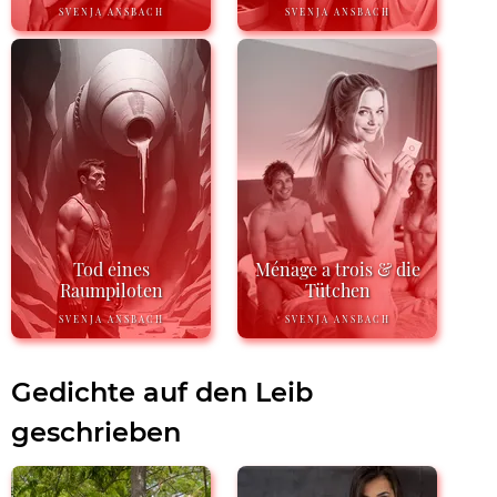
SVENJA ANSBACH
SVENJA ANSBACH
Tod eines
Ménage a trois & die
Raumpiloten
Tütchen
SVENJA ANSBACH
SVENJA ANSBACH
Gedichte auf den Leib
geschrieben