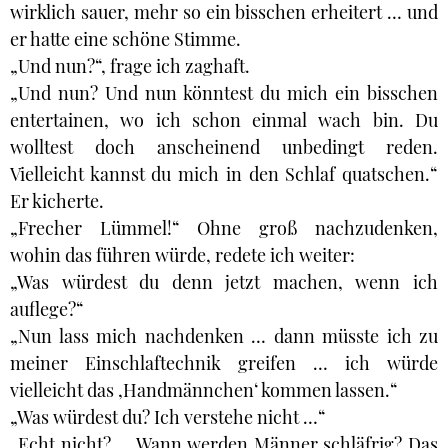
wirklich sauer, mehr so ein bisschen erheitert … und
er hatte eine schöne Stimme.
„Und nun?“, frage ich zaghaft.
„Und nun? Und nun könntest du mich ein bisschen
entertainen, wo ich schon einmal wach bin. Du
wolltest doch anscheinend unbedingt reden.
Vielleicht kannst du mich in den Schlaf quatschen.“
Er kicherte.
„Frecher Lümmel!“ Ohne groß nachzudenken,
wohin das führen würde, redete ich weiter:
„Was würdest du denn jetzt machen, wenn ich
auflege?“
„Nun lass mich nachdenken … dann müsste ich zu
meiner Einschlaftechnik greifen … ich würde
vielleicht das ‚Handmännchen‘ kommen lassen.“
„Was würdest du? Ich verstehe nicht …“
„Echt nicht? … Wann werden Männer schläfrig? Das