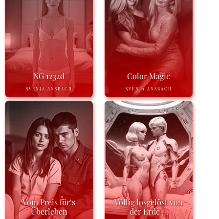
NG 1232d
Color Magic
SVENJA ANSBACH
SVENJA ANSBACH
Vom Preis für‘s
Völlig losgelöst von
Überleben
der Erde …