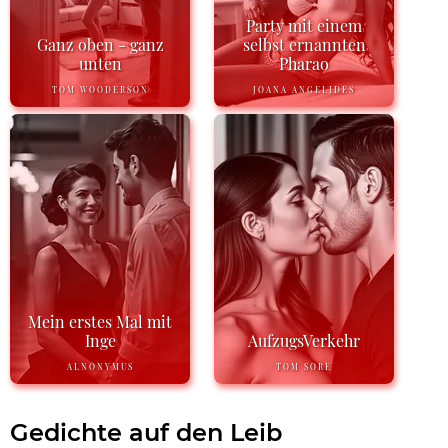
Party mit einem
Ganz oben - ganz
selbst ernannten
unten
Pharao
TOM WOODERSON
JOANA ANGELIDES
Mein erstes Mal mit
Inge
AufzugsVerkehr
ALNONYMUS
TOM SORE
Gedichte auf den Leib