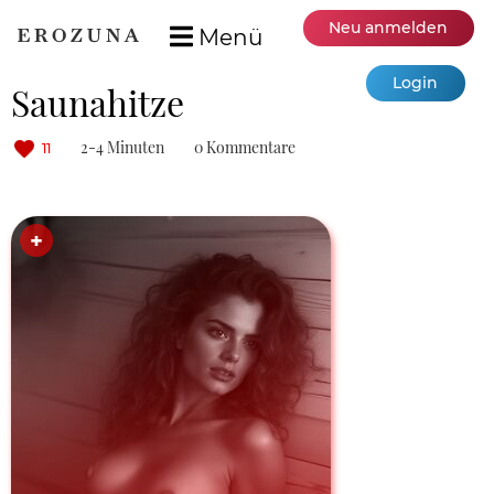
Neu anmelden
Menü
Login
Saunahitze
2-4 Minuten
0 Kommentare
11