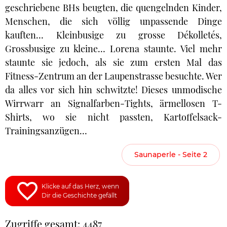
geschriebene BHs beugten, die quengelnden Kinder,
Menschen, die sich völlig unpassende Dinge
kauften… Kleinbusige zu grosse Dékolletés,
Grossbusige zu kleine… Lorena staunte. Viel mehr
staunte sie jedoch, als sie zum ersten Mal das
Fitness-Zentrum an der Laupenstrasse besuchte. Wer
da alles vor sich hin schwitzte! Dieses unmodische
Wirrwarr an Signalfarben-Tights, ärmellosen T-
Shirts, wo sie nicht passten, Kartoffelsack-
Trainingsanzügen…
Saunaperle - Seite 2
Klicke auf das Herz, wenn
Dir die Geschichte gefällt
Zugriffe gesamt: 4487