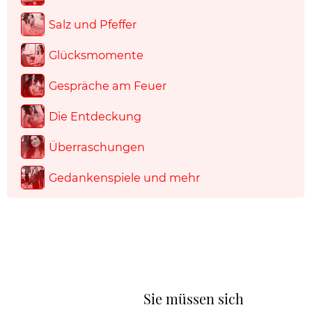
Salz und Pfeffer
Glücksmomente
Gespräche am Feuer
Die Entdeckung
Überraschungen
Gedankenspiele und mehr
Sie müssen sich