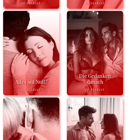
JO DIARIST
JO DIARIST
Die Gedanken
Alles auf Null?
danach
JO DIARIST
JO DIARIST