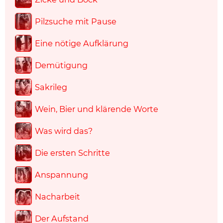
Pilzsuche mit Pause
Eine nötige Aufklärung
Demütigung
Sakrileg
Wein, Bier und klärende Worte
Was wird das?
Die ersten Schritte
Anspannung
Nacharbeit
Der Aufstand