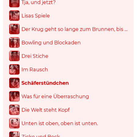
Tja, und jetzt?
Lisas Spiele
Der Krug geht so lange zum Brunnen, bis …
Bowling und Blockaden
Drei Stiche
Im Rausch
Schäferstündchen
Was für eine Überraschung
Die Welt steht Kopf
Unten ist oben, oben ist unten.
Zicke und Bock