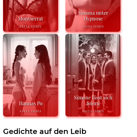
Simona unter
Montserrat
Hypnose
ANITA ISIRIS
ANITA ISIRIS
Simone lässt sich
Hannas Po
feiern
ANITA ISIRIS
ANITA ISIRIS
Gedichte auf den Leib