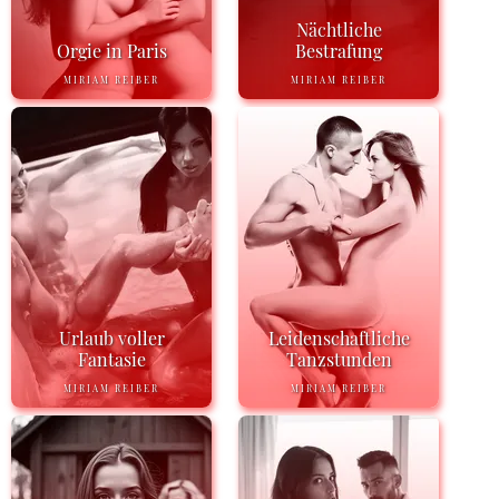
Nächtliche
Orgie in Paris
Bestrafung
MIRIAM REIBER
MIRIAM REIBER
Urlaub voller
Leidenschaftliche
Fantasie
Tanzstunden
MIRIAM REIBER
MIRIAM REIBER