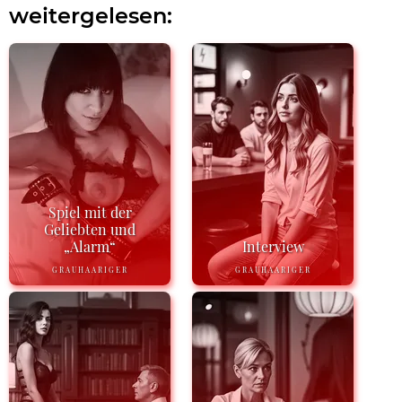
weitergelesen:
Spiel mit der
Geliebten und
„Alarm“
Interview
GRAUHAARIGER
GRAUHAARIGER