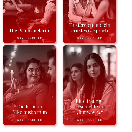
Flüstereien und ein
Die Pianospielerin
ernstes Gespräch
GRAUHAARIGER
GRAUHAARIGER
Eine traurige
Die Frau im
Geschichte im
Nikolauskostüm
„Runway 34“
GRAUHAARIGER
GRAUHAARIGER