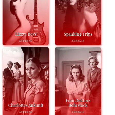
Lizzys Boys
Spanking Trips
ANDREAS
ANDREAS
Frau Doktors
Charlottes Ankunft
Rohrstock
ANDREAS
ANDREAS