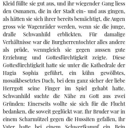
Kleid füllte sie gut aus, und ihr wiegender Gang liess
den Osmanen, die in der Stadt ein- und aus gingen,
als hätten sie sich ihrer bereits bemächtigt, die Augen
gross wie Wagenräder werden, wenn sie die junge,
dralle Schwanhild erblickten. Für damalige
Verhältnisse war die Burgherrentochter alles andere
als prüde, wenngleich sie gegen aussen gute
Erziehung und Gottesfürchtigkeit zeigte. Diese
Gottesfürchtigkeit hatte sie unter die Kathedrale der
Hagia Sophia geführt, ein kühn gewölbtes,
mosaikbesetztes Dach, bei dem ganz sicher der liebe
Herrgott seine Finger im Spiel gehabt hatte.
Schwanhild suchte die Nähe zu Gott aus zwei
Gründen: Einerseits wollte sie sich für die Flucht
bedanken, die soweit geglückt war. Ihr Bruder war in
einem Scharmützel gegen die Hussiten gefallen, ihr
Vater hatte bei einem Schwertkampf ein Bein