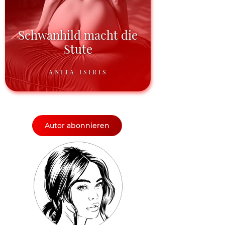
Schwanhild macht die
Stute
ANITA ISIRIS
Autor abonnieren