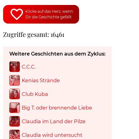
Klicke auf das Herz, wenn
Dir die Geschichte gefällt
Zugriffe gesamt: 16461
Weitere Geschichten aus dem Zyklus:
C.C.C.
Kenias Strände
Club Kuba
Big T. oder brennende Liebe
Claudia im Land der Pilze
Claudia wird untersucht