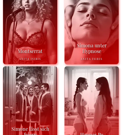
Simona unter
Montserrat
Hypnose
ANITA ISIRIS
ANITA ISIRIS
Simone lässt sich
feiern
Hannas Po