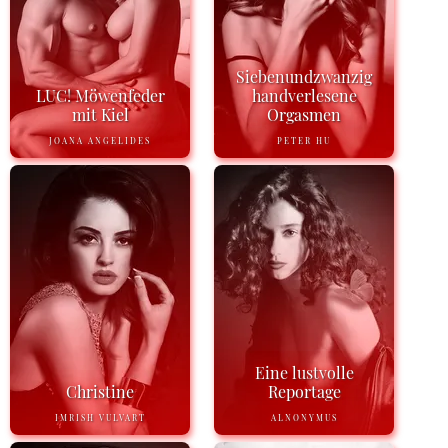
Siebenundzwanzig
LUC! Möwenfeder
handverlesene
mit Kiel
Orgasmen
JOANA ANGELIDES
PETER HU
Eine lustvolle
Christine
Reportage
IMRISH VULVART
ALNONYMUS