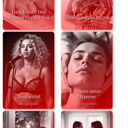
Lockdown - Des
Dramas zweiter Teil
Nicole und die Brezel
ANITA ISIRIS
ANITA ISIRIS
Simona unter
Montserrat
Hypnose
ANITA ISIRIS
ANITA ISIRIS