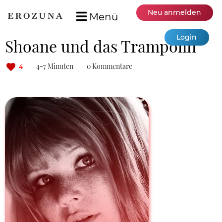
Neu anmelden
Menü
Login
Shoane und das Trampolin
4-7 Minuten
0 Kommentare
4