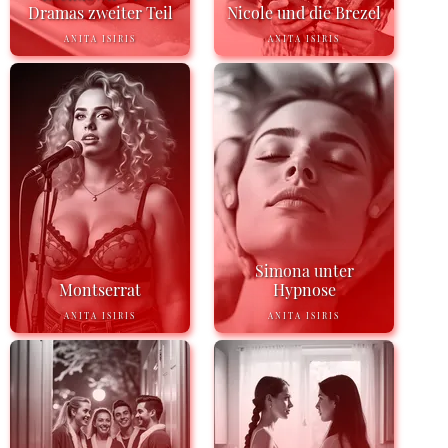
Dramas zweiter Teil
Nicole und die Brezel
ANITA ISIRIS
ANITA ISIRIS
Simona unter
Montserrat
Hypnose
ANITA ISIRIS
ANITA ISIRIS