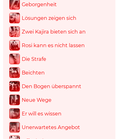
Geborgenheit
Lösungen zeigen sich
Zwei Kajira bieten sich an
Rosi kann es nicht lassen
Die Strafe
Beichten
Den Bogen überspannt
Neue Wege
Er will es wissen
Unerwartetes Angebot