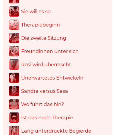
Sie will es so
Therapiebeginn
Die zweite Sitzung
Freundinnen unter sich
Rosi wird überrascht
Unerwartetes Entwickeln
Sandra versus Sasa
Wo führt das hin?
Ist das noch Therapie
Lang unterdrückte Begierde