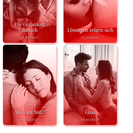
Die Gedanken
danach
Lösungen zeigen sich
JO DIARIST
JO DIARIST
Alles auf Null?
Gina
JO DIARIST
JO DIARIST