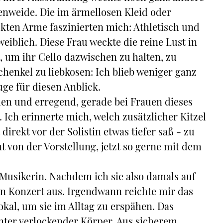
genweide. Die im ärmellosen Kleid oder
ten Arme faszinierten mich: Athletisch und
weiblich. Diese Frau weckte die reine Lust in
t, um ihr Cello dazwischen zu halten, zu
chenkel zu liebkosen: Ich blieb weniger ganz
uge für diesen Anblick.
den und erregend, gerade bei Frauen dieses
Ich erinnerte mich, welch zusätzlicher Kitzel
direkt vor der Solistin etwas tiefer saß - zu
von der Vorstellung, jetzt so gerne mit dem
Musikerin. Nachdem ich sie also damals auf
ein Konzert aus. Irgendwann reichte mir das
kal, um sie im Alltag zu erspähen. Das
rmter verlockender Körper. Aus sicherem