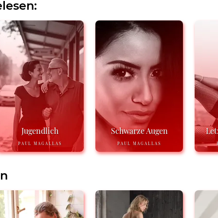
lesen:
Jugendlich
Schwarze Augen
Let
PAUL MAGALLAS
PAUL MAGALLAS
en