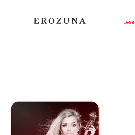
Naviga
Lese
übersp