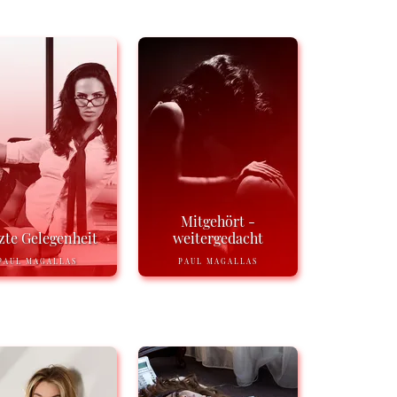
Mitgehört -
zte Gelegenheit
weitergedacht
PAUL MAGALLAS
PAUL MAGALLAS