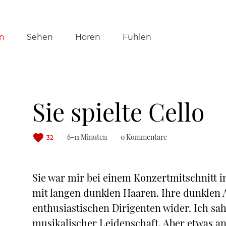
tion
n
Sehen
Hören
Fühlen
ringen
Sie spielte Cello
6-11 Minuten
0 Kommentare
32
Sie war mir bei einem Konzertmitschnitt i
mit langen dunklen Haaren. Ihre dunklen 
enthusiastischen Dirigenten wider. Ich sah i
musikalischer Leidenschaft. Aber etwas a