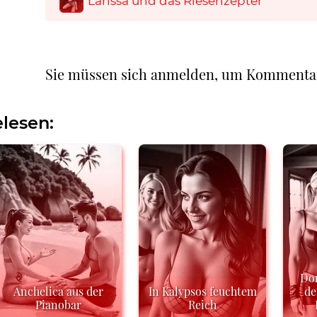
Larissa und das Riesenzepter
Sie müssen sich anmelden, um Kommenta
lesen:
Do
Anchelica aus der
In Kalypsos feuchtem
de
Pianobar
Reich