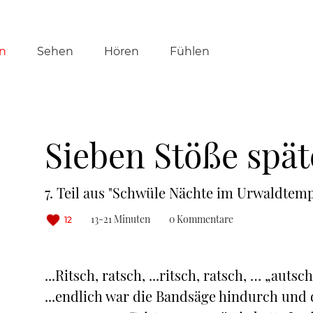
tion
n
Sehen
Hören
Fühlen
ringen
Sieben Stöße spät
7. Teil aus "Schwüle Nächte im Urwaldtemp
13-21 Minuten
0 Kommentare
12
...Ritsch, ratsch, ...ritsch, ratsch, … „autsch“
...endlich war die Bandsäge hindurch und 