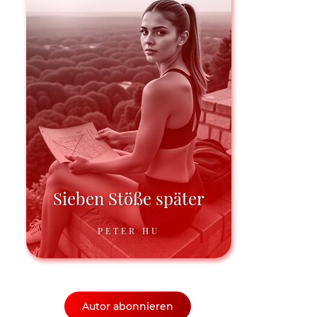
Sieben Stöße später
PETER HU
Autor abonnieren