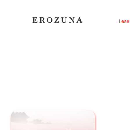
Naviga
Lese
übersp