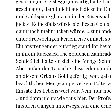
gesprungen. Geistesgegenwärtig hatte La
geschnappt, damit nicht auch diese im D
und Goldspäne glänzten in der Busenspalt
juckte. Keinesfalls würde sie diesen Golds
dann noch mehr jucken würde, ...zum ander
einer dreiwöchigen Ferienreise einfach s
Ein anstrengender Aufstieg stand ihr bevo
in ihrem Rucksack. Die goldenen Zahnräde
Schließlich hatte sie sich eine Menge Sch
Aber außer der Tatsache, dass jeder simpl
an diesem Ort aus Gold gefertigt war, gab 
beachtlichen Menge an perversem Folterw
Einsatz des Lebens wert war. Nein, nur no
...und dann nichts wie raus hier. Der Pro
finsteren Gängen unterwegs. Auf eine erne