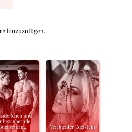
re hinzuzufügen.
rndößchen und
r bezaubernde
Büchsenring
Verfluchter Edelstein