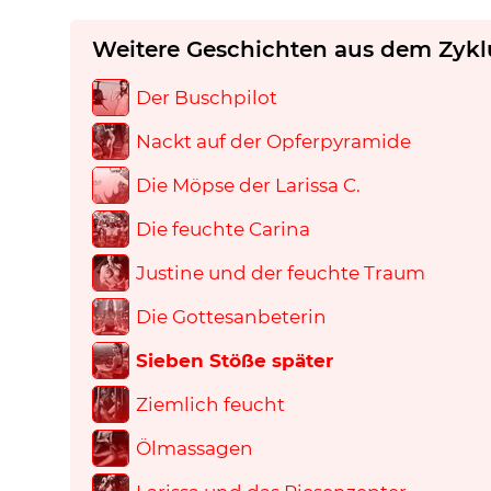
Weitere Geschichten aus dem Zykl
Der Buschpilot
Nackt auf der Opferpyramide
Die Möpse der Larissa C.
Die feuchte Carina
Justine und der feuchte Traum
Die Gottesanbeterin
Sieben Stöße später
Ziemlich feucht
Ölmassagen