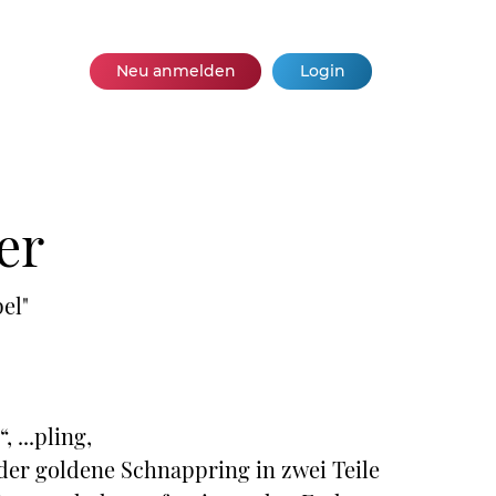
Neu anmelden
Login
er
el"
, ...pling,
der goldene Schnappring in zwei Teile