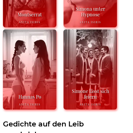
Simona unter
Montserrat
Hypnose
ANITA ISIRIS
ANITA ISIRIS
Simone lässt sich
Hannas Po
feiern
ANITA ISIRIS
ANITA ISIRIS
Gedichte auf den Leib