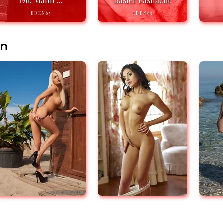
Oh, Mann ...
Basler Fasnacht
EDEN65
EDEN65
en