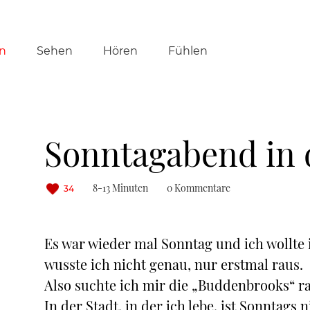
tion
n
Sehen
Hören
Fühlen
ringen
Sonntagabend in 
8-13 Minuten
0 Kommentare
34
Es war wieder mal Sonntag und ich wollte 
wusste ich nicht genau, nur erstmal raus.
Also suchte ich mir die „Buddenbrooks“ r
In der Stadt, in der ich lebe, ist Sonntags nie