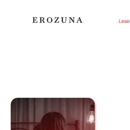
Naviga
Lese
übersp