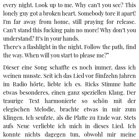
every night. Look up to me. Why can’t you see? This
lonely guy got a broken heart. Somebody tore it apart!
I'm far away from home, still praying for release.
Can’t stand this fucking pain no more! Why don’t you
understand? It’s in your hands.
There's a flashlight in the night. Follow the path, find
the way. When will you start to please me?”
Dieser eine Song schaffte es noch immer, dass ich
weinen musste. Seit ich das Lied vor fünfzehn Jahren
im Radio hörte, liebte ich es. Ricks Stimme hatte
etwas besonderes, einen ganz speziellen Klang. Der
traurige Text harmonierte so schön mit der
elegischen Melodie, brachte etwas in mir zum
Klingen. Ich seufzte, als die Platte zu Ende war. Stets
aufs Neue verliebte ich mich in dieses Lied. Ich
konnte nichts dagegen tun, obwohl mir meine