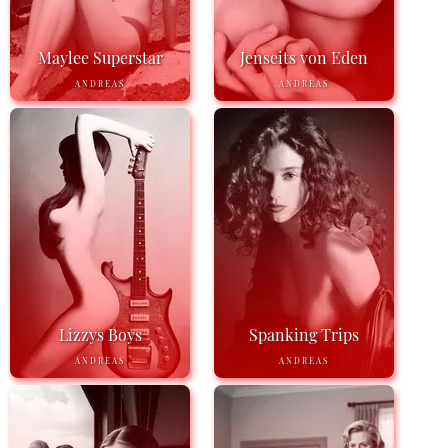
Maylee Superstar
Jenseits von Eden
ANDREAS
ANDREAS
Lizzys Boys
Spanking Trips
ANDREAS
ANDREAS