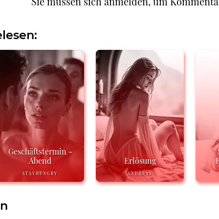
Sie müssen sich anmelden, um Kommenta
lesen:
Geschäftstermin -
Abend
Erlösung
STAYHUNGRY
ANDREAS
en