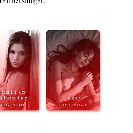
re hinzuzufügen.
Schatten der
Entscheidung
Sanne
MIRIAM REIBER
SVENJA ANSBACH