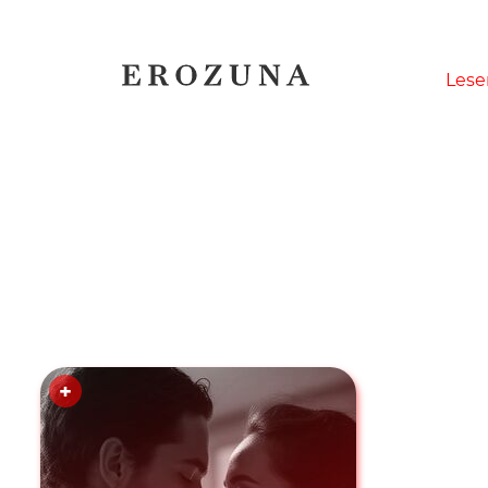
Naviga
Lese
übersp