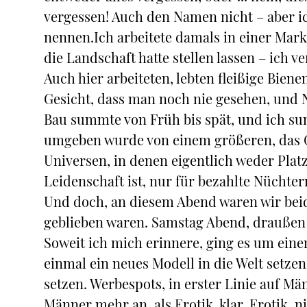
vergessen! Auch den Namen nicht – aber ich
nennen.Ich arbeitete damals in einer Marke
die Landschaft hatte stellen lassen – ich
Auch hier arbeiteten, lebten fleißige Bie
Gesicht, dass man noch nie gesehen, und N
Bau summte von Früh bis spät, und ich su
umgeben wurde von einem größeren, das G
Universen, in denen eigentlich weder Platz
Leidenschaft ist, nur für bezahlte Nüchter
Und doch, an diesem Abend waren wir beide
geblieben waren. Samstag Abend, drauße
Soweit ich mich erinnere, ging es um eine
einmal ein neues Modell in die Welt setzen
setzen. Werbespots, in erster Linie auf M
Männer mehr an, als Erotik, klar. Erotik, 