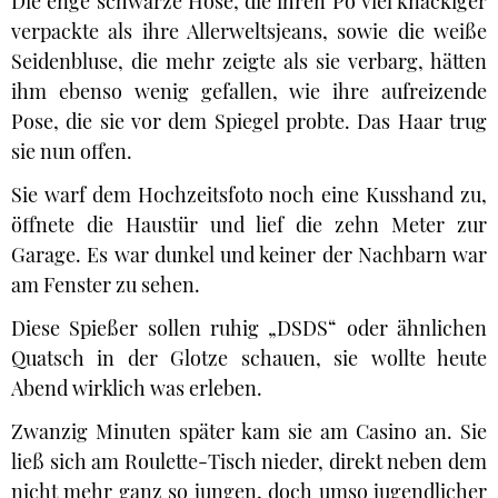
Die enge schwarze Hose, die ihren Po viel knackiger
verpackte als ihre Allerweltsjeans, sowie die weiße
Seidenbluse, die mehr zeigte als sie verbarg, hätten
ihm ebenso wenig gefallen, wie ihre aufreizende
Pose, die sie vor dem Spiegel probte. Das Haar trug
sie nun offen.
Sie warf dem Hochzeitsfoto noch eine Kusshand zu,
öffnete die Haustür und lief die zehn Meter zur
Garage. Es war dunkel und keiner der Nachbarn war
am Fenster zu sehen.
Diese Spießer sollen ruhig „DSDS“ oder ähnlichen
Quatsch in der Glotze schauen, sie wollte heute
Abend wirklich was erleben.
Zwanzig Minuten später kam sie am Casino an. Sie
ließ sich am Roulette-Tisch nieder, direkt neben dem
nicht mehr ganz so jungen, doch umso jugendlicher