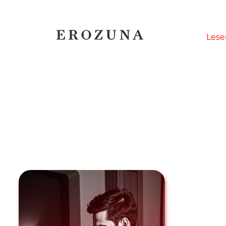
Naviga
Lese
übersp