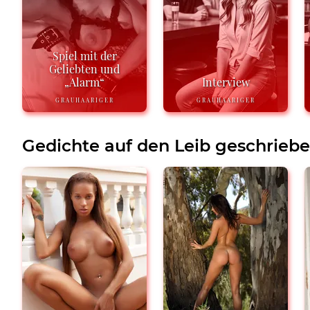
Spiel mit der
Geliebten und
„Alarm“
Interview
GRAUHAARIGER
GRAUHAARIGER
Gedichte auf den Leib geschrieb