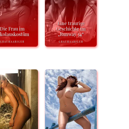
Eine traurige
Die Frau im
Geschichte im
ikolauskostüm
„Runway 34“
GRAUHAARIGER
GRAUHAARIGER