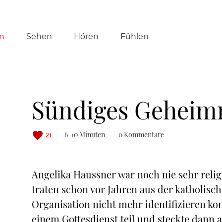
tion
n
Sehen
Hören
Fühlen
ringen
Sündiges Geheimni
6-10 Minuten
0 Kommentare
21
Angelika Haussner war noch nie sehr relig
traten schon vor Jahren aus der katholische
Organisation nicht mehr identifizieren k
einem Gottesdienst teil und steckte dann