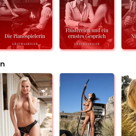
Flüstereien und ein
Die Pianospielerin
ernstes Gespräch
N
GRAUHAARIGER
GRAUHAARIGER
en