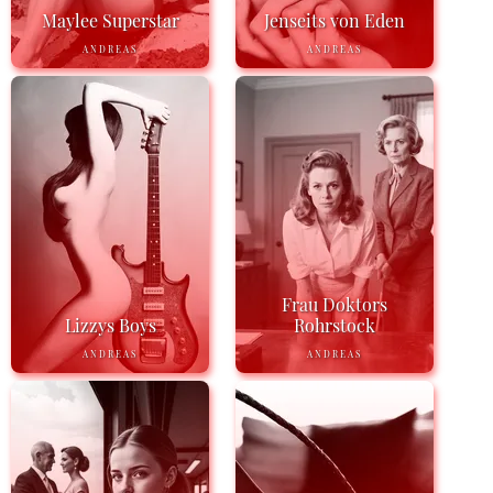
Maylee Superstar
Jenseits von Eden
ANDREAS
ANDREAS
Frau Doktors
Lizzys Boys
Rohrstock
ANDREAS
ANDREAS