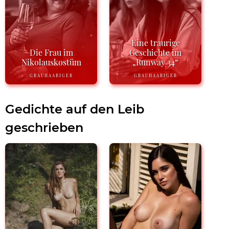
Eine traurige
Die Frau im
Geschichte im
Nikolauskostüm
„Runway 34“
GRAUHAARIGER
GRAUHAARIGER
Gedichte auf den Leib
geschrieben