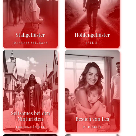
Stallgeflüster
Höhlengeflüster
JOHANNES SEILMANN
KATE H.
Seltsames bei den
Ninturisten
Besuch von Lea
FRANCK SEZELLI
JO DIARIST