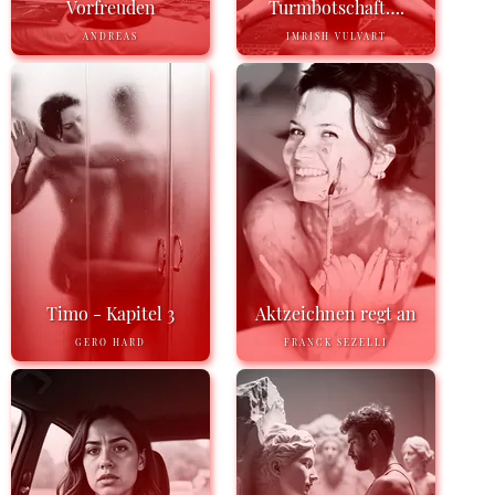
Vorfreuden
Turmbotschaft….
ANDREAS
IMRISH VULVART
Timo - Kapitel 3
Aktzeichnen regt an
GERO HARD
FRANCK SEZELLI