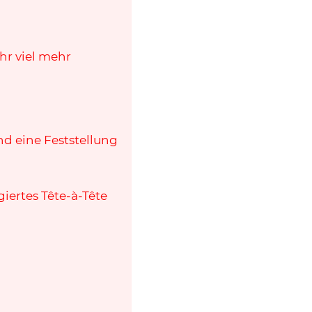
r viel mehr
d eine Feststellung
iertes Tête-à-Tête