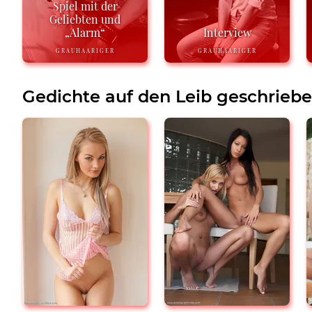
Spiel mit der
Geliebten und
„Alarm“
Interview
GRAUHAARIGER
GRAUHAARIGER
Gedichte auf den Leib geschrieb