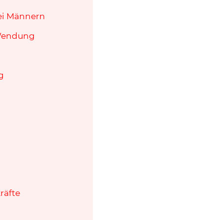
wei Männern
 Wendung
g
räfte