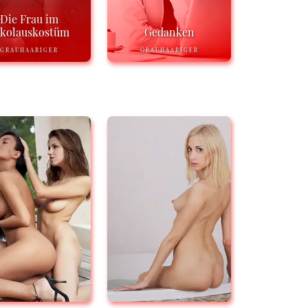
Die Frau im
ikolauskostüm
Gedanken
GRAUHAARIGER
GRAUHAARIGER