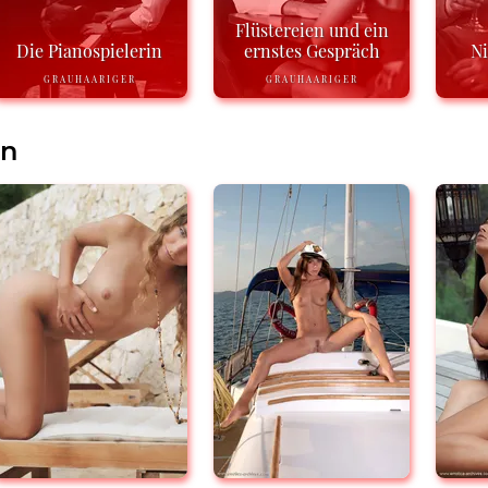
Flüstereien und ein
Die Pianospielerin
ernstes Gespräch
N
GRAUHAARIGER
GRAUHAARIGER
en