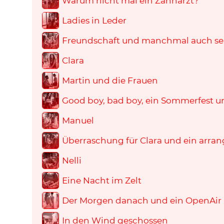
Warum nicht mal ein Zahnarzt?
Ladies in Leder
Freundschaft und manchmal auch seh
Clara
Martin und die Frauen
Good boy, bad boy, ein Sommerfest un
Manuel
Überraschung für Clara und ein arrang
Nelli
Eine Nacht im Zelt
Der Morgen danach und ein OpenAir
In den Wind geschossen