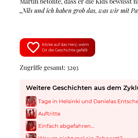
Martin betonte, dass er die Kids bewusst n
„Nils und ich haben grob das, was wir mit P
Klicke auf das Herz, wenn
Dir die Geschichte gefällt
Zugriffe gesamt: 3293
Weitere Geschichten aus dem Zykl
Tage in Helsinki und Danielas Entsc
Auftritte
Einfach abgefahren…