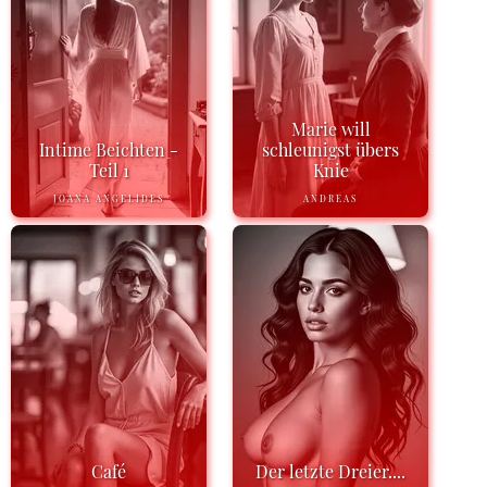
Marie will
Intime Beichten -
schleunigst übers
Teil 1
Knie
JOANA ANGELIDES
ANDREAS
Café
Der letzte Dreier....